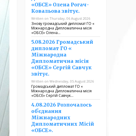
«ОБСЕ» Олена Рогач-
Ковальова звітує.
Written on Thursday, 06 August 2026
Знову громадський дипломат ГО «
Міжнародна Дипломатична місія
«ОБСЕ» Олена…
5.08.2026 Громадський
дипломат ГО «
Міжнародна
Дипломатична місія
«ОБСЕ» Сергій Савчук
звітує.
Written on Wednesday, 05 August 2026
Громадський дипломат ГО «
Міжнародна Дипломатична місія
«ОБСЕ» Сергій Савчук…
4.08.2026 Розпочалось
обʼєднання
Міжнародних
Дипломатичних Місій
«ОБСЕ».