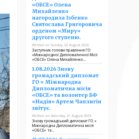
«ОБСЕ» Олена
Михайленко
нагородила Ізбенко
Святослава Григоровича
орденом «Миру»
другого ступеню.
Written on Sunday, 02 August 2026
Заступник голови правління ГО
«Міжнародної Дипломатичної Місії
«ОБСЕ» Олена Михайленко…
1.08.2026 Знову
громадський дипломат
ГО « Міжнародна
Дипломатична місія
«ОБСЕ» та волонтер БФ
«Надія» Артем Чаплигін
звітує.
Written on Saturday, 01 August 2026
Знову громадський дипломат ГО «
Міжнародна Дипломатична місія
«ОБСЕ» та…