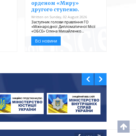
орденом «Миру»
другого ступеню.
Written on Sunday, 02 August 2026
Заступник голови правління ГО
«Міжнародної Дипломатичної Місії
«ОБСЕ» Олена Михайленко…
Всі новини