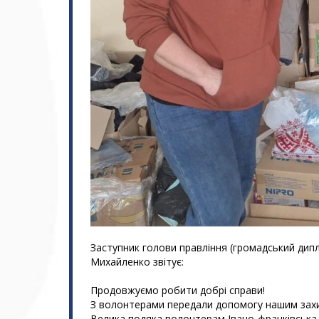
Заступник голови правління (громадський ди
Михайленко звітує:
Продовжуємо робити добрі справи!
З волонтерами передали допомогу нашим зах
Велика подяка волонтерам Івано-франківська.