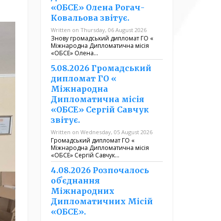
«ОБСЕ» Олена Рогач-
Ковальова звітує.
Written on Thursday, 06 August 2026
Знову громадський дипломат ГО «
Міжнародна Дипломатична місія
«ОБСЕ» Олена…
5.08.2026 Громадський
дипломат ГО «
Міжнародна
Дипломатична місія
«ОБСЕ» Сергій Савчук
звітує.
Written on Wednesday, 05 August 2026
Громадський дипломат ГО «
Міжнародна Дипломатична місія
«ОБСЕ» Сергій Савчук…
4.08.2026 Розпочалось
обʼєднання
Міжнародних
Дипломатичних Місій
«ОБСЕ».