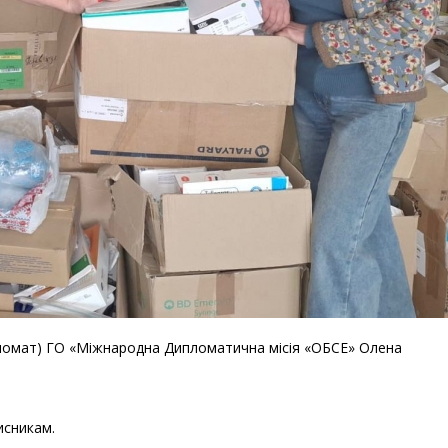
пломат) ГО «Міжнародна Дипломатична місія «ОБСЕ» Олена
исникам.