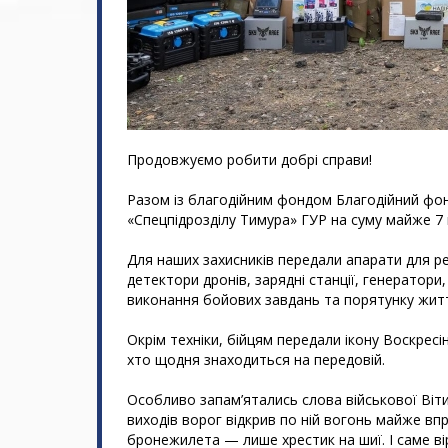
Продовжуємо робити добрі справи!
Разом із благодійним фондом Благодійний фон
«Спецпідрозділу Тимура» ГУР на суму майже 7 
Для наших захисників передали апарати для реан
детектори дронів, зарядні станції, генератор
виконання бойових завдань та порятунку житт
Окрім техніки, бійцям передали ікону Воскресін
хто щодня знаходиться на передовій.
Особливо запам’ятались слова військової Віти
виходів ворог відкрив по ній вогонь майже впр
бронежилета — лише хрестик на шиї. І саме в