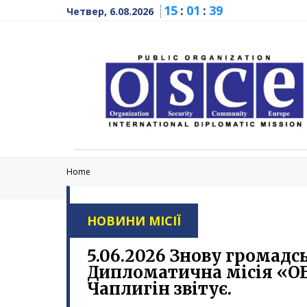
15
:
01
:
41
Четвер, 6.08.2026
Home
НОВИНИ МІСІЇ
5.06.2026 Знову громад
Дипломатична місія «О
Чаплигін звітує.