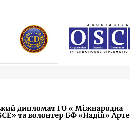
ський дипломат ГО « Міжнародна
БСЕ» та волонтер БФ «Надія» Арт