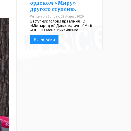
орденом «Миру»
другого ступеню.
Written on Sunday, 02 August 2026
Заступник голови правління ГО
«Міжнародної Дипломатичної Місії
«ОБСЕ» Олена Михайленко…
Всі новини