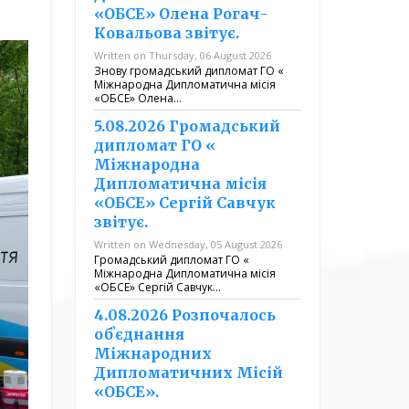
«ОБСЕ» Олена Рогач-
Ковальова звітує.
Written on Thursday, 06 August 2026
Знову громадський дипломат ГО «
Міжнародна Дипломатична місія
«ОБСЕ» Олена…
5.08.2026 Громадський
дипломат ГО «
Міжнародна
Дипломатична місія
«ОБСЕ» Сергій Савчук
звітує.
Written on Wednesday, 05 August 2026
Громадський дипломат ГО «
Міжнародна Дипломатична місія
«ОБСЕ» Сергій Савчук…
4.08.2026 Розпочалось
обʼєднання
Міжнародних
Дипломатичних Місій
«ОБСЕ».