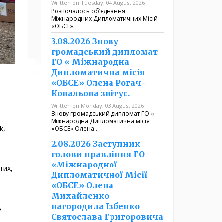
Written on Tuesday, 04 August 2026
Розпочалось обʼєднання
Міжнародних Дипломатичних Місій
«ОБСЕ».
3.08.2026 Знову
громадський дипломат
ГО « Міжнародна
Дипломатична місія
«ОБСЕ» Олена Рогач-
Ковальова звітує.
Written on Monday, 03 August 2026
Знову громадський дипломат ГО «
Міжнародна Дипломатична місія
k,
«ОБСЕ» Олена…
2.08.2026 Заступник
голови правління ГО
«Міжнародної
тих,
Дипломатичної Місії
«ОБСЕ» Олена
Михайленко
нагородила Ізбенко
ь
Святослава Григоровича