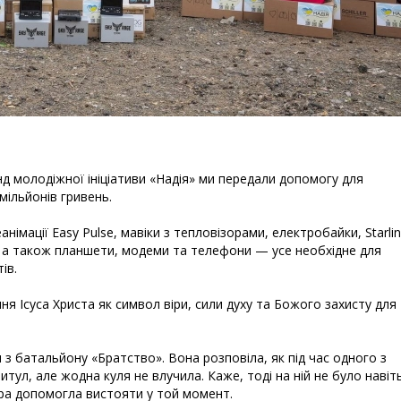
д молодіжної ініціативи «Надія» ми передали допомогу для
мільйонів гривень.
імації Easy Pulse, мавіки з тепловізорами, електробайки, Starlin
и, а також планшети, модеми та телефони — усе необхідне для
ів.
ня Ісуса Христа як символ віри, сили духу та Божого захисту для 
 з батальйону «Братство». Вона розповіла, як під час одного з
итул, але жодна куля не влучила. Каже, тоді на ній не було навіт
іра допомогла вистояти у той момент.